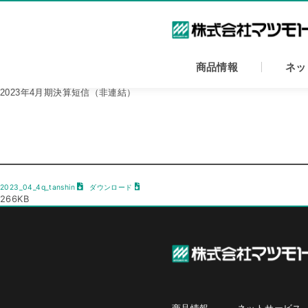
内
容
を
ス
キ
商品情報
ネッ
ッ
プ
2023年4月期決算短信（非連結）
2023_04_4q_tanshin
ダウンロード
266KB
商品情報
ネットサービス