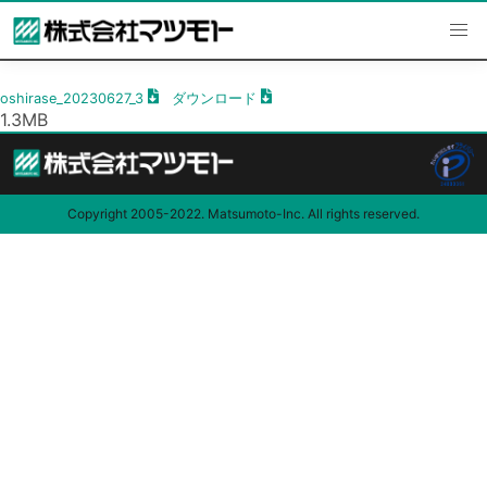
内
2023年4月期 決算説明会議事録(2)
容
を
ス
oshirase_20230627_3
ダウンロード
キ
1.3MB
ッ
プ
Copyright 2005-2022. Matsumoto-Inc. All rights reserved.