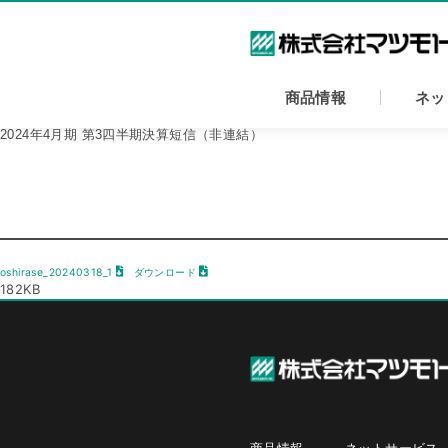
内
容
を
ス
キ
商品情報
ネッ
ッ
プ
2024年4月期 第3四半期決算短信（非連結）
oshirase_20240318_1
ダウンロード
182KB
商品情報
ネットサービス